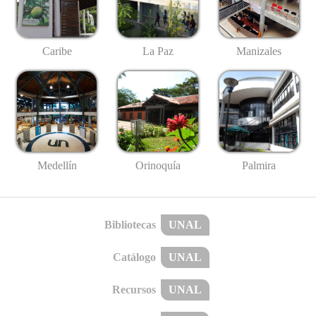
Caribe
La Paz
Manizales
Medellín
Palmira
Orinoquía
Bibliotecas
UNAL
Catálogo
UNAL
Recursos
UNAL