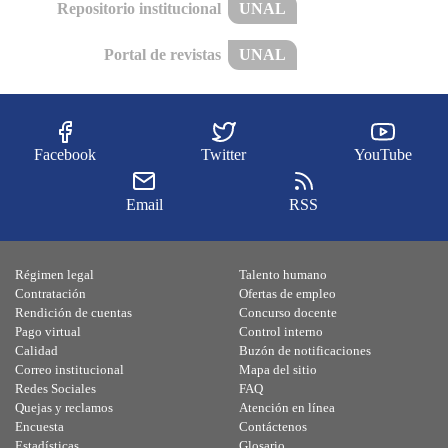
Repositorio institucional
UNAL
Portal de revistas
UNAL
Facebook
Twitter
YouTube
Email
RSS
Régimen legal
Talento humano
Contratación
Ofertas de empleo
Rendición de cuentas
Concurso docente
Pago virtual
Control interno
Calidad
Buzón de notificaciones
Correo institucional
Mapa del sitio
Redes Sociales
FAQ
Quejas y reclamos
Atención en línea
Encuesta
Contáctenos
Estadísticas
Glosario