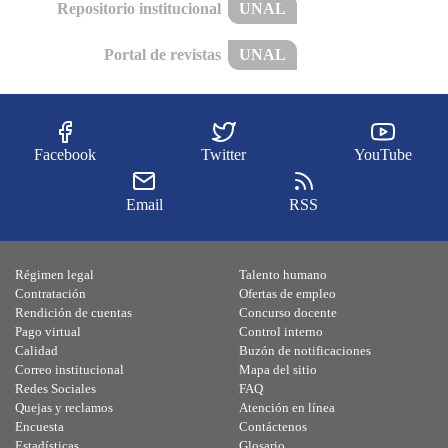
Repositorio institucional
UNAL
Portal de revistas
UNAL
Facebook
Twitter
YouTube
Email
RSS
Régimen legal
Talento humano
Contratación
Ofertas de empleo
Rendición de cuentas
Concurso docente
Pago virtual
Control interno
Calidad
Buzón de notificaciones
Correo institucional
Mapa del sitio
Redes Sociales
FAQ
Quejas y reclamos
Atención en línea
Encuesta
Contáctenos
Estadísticas
Glosario