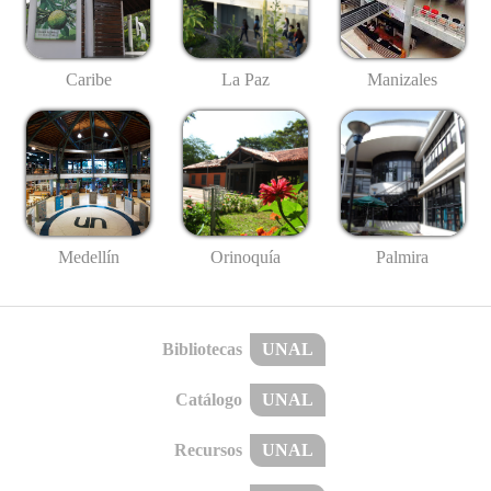
Caribe
La Paz
Manizales
Medellín
Palmira
Orinoquía
Bibliotecas
UNAL
Catálogo
UNAL
Recursos
UNAL