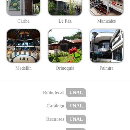
Caribe
La Paz
Manizales
Medellín
Palmira
Orinoquía
Bibliotecas
UNAL
Catálogo
UNAL
Recursos
UNAL