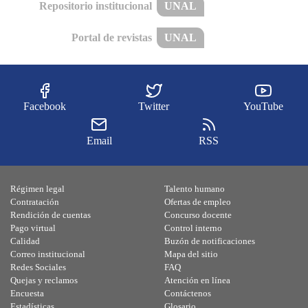
Repositorio institucional
UNAL
Portal de revistas
UNAL
Facebook
Twitter
YouTube
Email
RSS
Régimen legal
Talento humano
Contratación
Ofertas de empleo
Rendición de cuentas
Concurso docente
Pago virtual
Control interno
Calidad
Buzón de notificaciones
Correo institucional
Mapa del sitio
Redes Sociales
FAQ
Quejas y reclamos
Atención en línea
Encuesta
Contáctenos
Estadísticas
Glosario