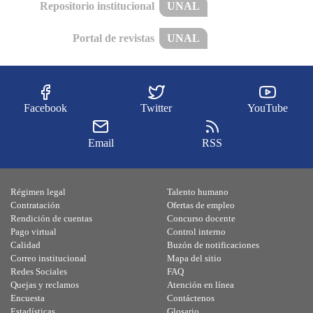
Repositorio institucional
UNAL
Portal de revistas
UNAL
Facebook
Twitter
YouTube
Email
RSS
Régimen legal
Talento humano
Contratación
Ofertas de empleo
Rendición de cuentas
Concurso docente
Pago virtual
Control interno
Calidad
Buzón de notificaciones
Correo institucional
Mapa del sitio
Redes Sociales
FAQ
Quejas y reclamos
Atención en línea
Encuesta
Contáctenos
Estadísticas
Glosario