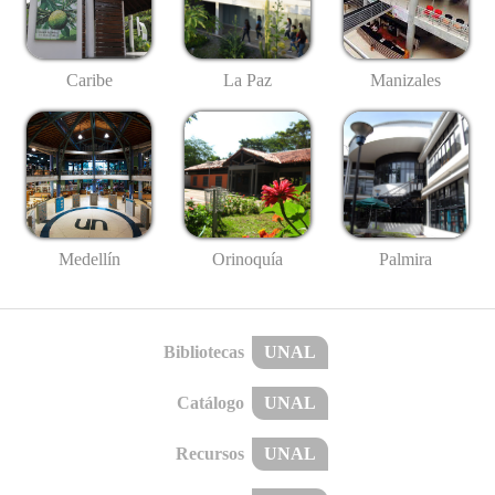
Caribe
La Paz
Manizales
Medellín
Palmira
Orinoquía
Bibliotecas
UNAL
Catálogo
UNAL
Recursos
UNAL