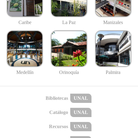
Caribe
La Paz
Manizales
Medellín
Palmira
Orinoquía
Bibliotecas
UNAL
Catálogo
UNAL
Recursos
UNAL