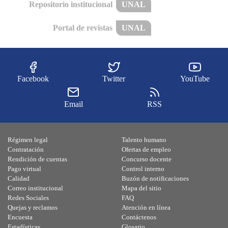
Repositorio institucional
UNAL
Portal de revistas
UNAL
Facebook
Twitter
YouTube
Email
RSS
Régimen legal
Talento humano
Contratación
Ofertas de empleo
Rendición de cuentas
Concurso docente
Pago virtual
Control interno
Calidad
Buzón de notificaciones
Correo institucional
Mapa del sitio
Redes Sociales
FAQ
Quejas y reclamos
Atención en línea
Encuesta
Contáctenos
Estadísticas
Glosario