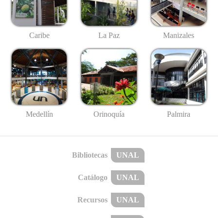
Caribe
La Paz
Manizales
Medellín
Palmira
Orinoquía
Bibliotecas
UNAL
Catálogo
UNAL
Recursos
UNAL