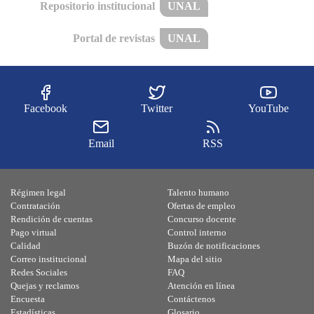
Repositorio institucional
UNAL
Portal de revistas
UNAL
Facebook
Twitter
YouTube
Email
RSS
Régimen legal
Talento humano
Contratación
Ofertas de empleo
Rendición de cuentas
Concurso docente
Pago virtual
Control interno
Calidad
Buzón de notificaciones
Correo institucional
Mapa del sitio
Redes Sociales
FAQ
Quejas y reclamos
Atención en línea
Encuesta
Contáctenos
Estadísticas
Glosario