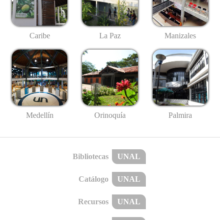
Caribe
La Paz
Manizales
Medellín
Palmira
Orinoquía
Bibliotecas
UNAL
Catálogo
UNAL
Recursos
UNAL