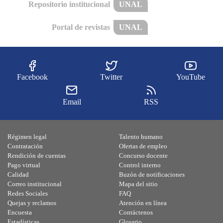
Repositorio institucional
UNAL
Portal de revistas
UNAL
Facebook
Twitter
YouTube
Email
RSS
Régimen legal
Talento humano
Contratación
Ofertas de empleo
Rendición de cuentas
Concurso docente
Pago virtual
Control interno
Calidad
Buzón de notificaciones
Correo institucional
Mapa del sitio
Redes Sociales
FAQ
Quejas y reclamos
Atención en línea
Encuesta
Contáctenos
Estadísticas
Glosario