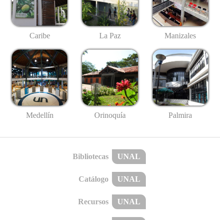
Caribe
La Paz
Manizales
Medellín
Palmira
Orinoquía
Bibliotecas
UNAL
Catálogo
UNAL
Recursos
UNAL