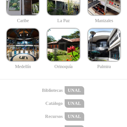
Caribe
La Paz
Manizales
Medellín
Palmira
Orinoquía
Bibliotecas
UNAL
Catálogo
UNAL
Recursos
UNAL