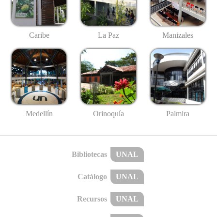
Caribe
La Paz
Manizales
Medellín
Palmira
Orinoquía
Bibliotecas
UNAL
Catálogo
UNAL
Recursos
UNAL