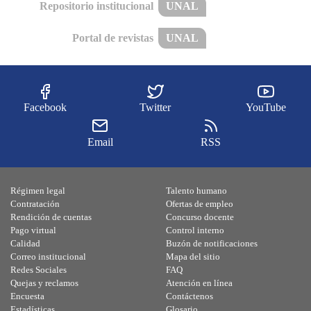
Repositorio institucional
UNAL
Portal de revistas
UNAL
Facebook
Twitter
YouTube
Email
RSS
Régimen legal
Talento humano
Contratación
Ofertas de empleo
Rendición de cuentas
Concurso docente
Pago virtual
Control interno
Calidad
Buzón de notificaciones
Correo institucional
Mapa del sitio
Redes Sociales
FAQ
Quejas y reclamos
Atención en línea
Encuesta
Contáctenos
Estadísticas
Glosario