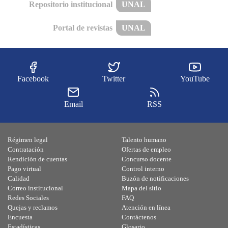
Repositorio institucional
UNAL
Portal de revistas
UNAL
Facebook
Twitter
YouTube
Email
RSS
Régimen legal
Talento humano
Contratación
Ofertas de empleo
Rendición de cuentas
Concurso docente
Pago virtual
Control interno
Calidad
Buzón de notificaciones
Correo institucional
Mapa del sitio
Redes Sociales
FAQ
Quejas y reclamos
Atención en línea
Encuesta
Contáctenos
Estadísticas
Glosario