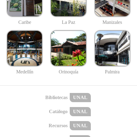
Caribe
La Paz
Manizales
Medellín
Palmira
Orinoquía
Bibliotecas
UNAL
Catálogo
UNAL
Recursos
UNAL