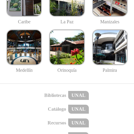
Caribe
La Paz
Manizales
Medellín
Palmira
Orinoquía
Bibliotecas
UNAL
Catálogo
UNAL
Recursos
UNAL