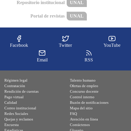
Repositorio institucional
UNAL
Portal de revistas
UNAL
Facebook
Twitter
YouTube
Email
RSS
Régimen legal
Talento humano
Contratación
Ofertas de empleo
Rendición de cuentas
Concurso docente
Pago virtual
Control interno
Calidad
Buzón de notificaciones
Correo institucional
Mapa del sitio
Redes Sociales
FAQ
Quejas y reclamos
Atención en línea
Encuesta
Contáctenos
Estadísticas
Glosario