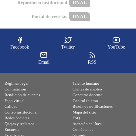
Repositorio institucional
UNAL
Portal de revistas
UNAL
Facebook
Twitter
YouTube
Email
RSS
Régimen legal
Talento humano
Contratación
Ofertas de empleo
Rendición de cuentas
Concurso docente
Pago virtual
Control interno
Calidad
Buzón de notificaciones
Correo institucional
Mapa del sitio
Redes Sociales
FAQ
Quejas y reclamos
Atención en línea
Encuesta
Contáctenos
Estadísticas
Glosario