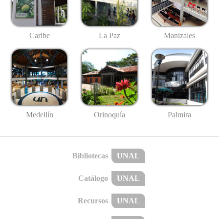
Caribe
La Paz
Manizales
Medellín
Palmira
Orinoquía
Bibliotecas
UNAL
Catálogo
UNAL
Recursos
UNAL