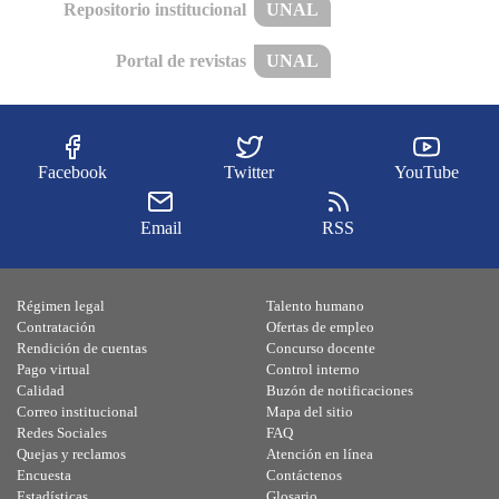
Repositorio institucional
UNAL
Portal de revistas
UNAL
Facebook
Twitter
YouTube
Email
RSS
Régimen legal
Talento humano
Contratación
Ofertas de empleo
Rendición de cuentas
Concurso docente
Pago virtual
Control interno
Calidad
Buzón de notificaciones
Correo institucional
Mapa del sitio
Redes Sociales
FAQ
Quejas y reclamos
Atención en línea
Encuesta
Contáctenos
Estadísticas
Glosario