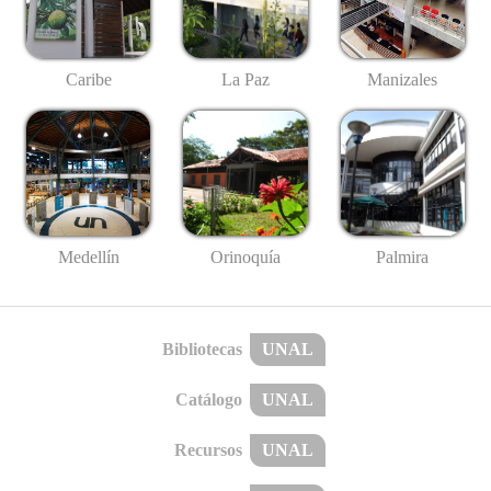
Caribe
La Paz
Manizales
Medellín
Palmira
Orinoquía
Bibliotecas
UNAL
Catálogo
UNAL
Recursos
UNAL