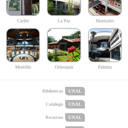
Caribe
La Paz
Manizales
Medellín
Palmira
Orinoquía
Bibliotecas
UNAL
Catálogo
UNAL
Recursos
UNAL