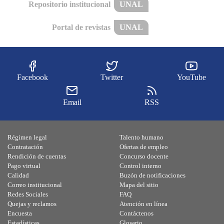
Repositorio institucional
UNAL
Portal de revistas
UNAL
Facebook
Twitter
YouTube
Email
RSS
Régimen legal
Talento humano
Contratación
Ofertas de empleo
Rendición de cuentas
Concurso docente
Pago virtual
Control interno
Calidad
Buzón de notificaciones
Correo institucional
Mapa del sitio
Redes Sociales
FAQ
Quejas y reclamos
Atención en línea
Encuesta
Contáctenos
Estadísticas
Glosario