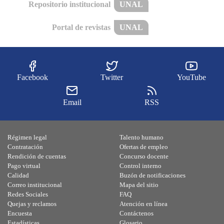
Repositorio institucional
UNAL
Portal de revistas
UNAL
Facebook
Twitter
YouTube
Email
RSS
Régimen legal
Talento humano
Contratación
Ofertas de empleo
Rendición de cuentas
Concurso docente
Pago virtual
Control interno
Calidad
Buzón de notificaciones
Correo institucional
Mapa del sitio
Redes Sociales
FAQ
Quejas y reclamos
Atención en línea
Encuesta
Contáctenos
Estadísticas
Glosario