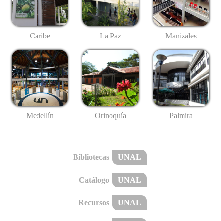
Caribe
La Paz
Manizales
Medellín
Palmira
Orinoquía
Bibliotecas
UNAL
Catálogo
UNAL
Recursos
UNAL