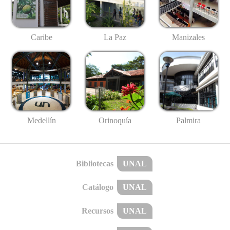
Caribe
La Paz
Manizales
Medellín
Palmira
Orinoquía
Bibliotecas
UNAL
Catálogo
UNAL
Recursos
UNAL