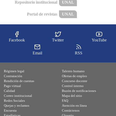
Repositorio institucional
UNAL
Portal de revistas
UNAL
Facebook
Twitter
YouTube
Email
RSS
Régimen legal
Talento humano
Contratación
Ofertas de empleo
Rendición de cuentas
Concurso docente
Pago virtual
Control interno
Calidad
Buzón de notificaciones
Correo institucional
Mapa del sitio
Redes Sociales
FAQ
Quejas y reclamos
Atención en línea
Encuesta
Contáctenos
Estadísticas
Glosario