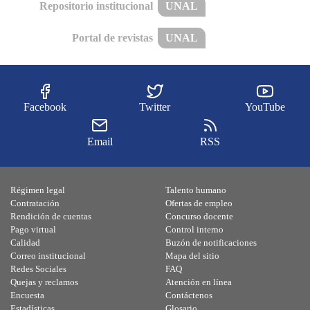
Repositorio institucional
UNAL
Portal de revistas
UNAL
Facebook
Twitter
YouTube
Email
RSS
Régimen legal
Talento humano
Contratación
Ofertas de empleo
Rendición de cuentas
Concurso docente
Pago virtual
Control interno
Calidad
Buzón de notificaciones
Correo institucional
Mapa del sitio
Redes Sociales
FAQ
Quejas y reclamos
Atención en línea
Encuesta
Contáctenos
Estadísticas
Glosario