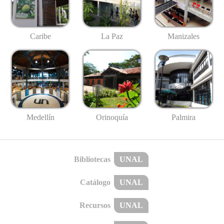
Caribe
La Paz
Manizales
Medellín
Palmira
Orinoquía
Bibliotecas
UNAL
Catálogo
UNAL
Recursos
UNAL