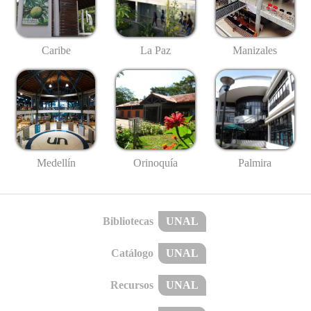
Caribe
La Paz
Manizales
Medellín
Palmira
Orinoquía
Bibliotecas
UNAL
Catálogo
UNAL
Recursos
UNAL