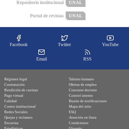
Repositorio institucional
UNAL
Portal de revistas
UNAL
Facebook
Twitter
YouTube
Email
RSS
Régimen legal
Talento humano
Contratación
Ofertas de empleo
Rendición de cuentas
Concurso docente
Pago virtual
Control interno
Calidad
Buzón de notificaciones
Correo institucional
Mapa del sitio
Redes Sociales
FAQ
Quejas y reclamos
Atención en línea
Encuesta
Contáctenos
Estadísticas
Glosario