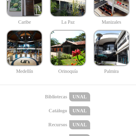
Caribe
La Paz
Manizales
Medellín
Palmira
Orinoquía
Bibliotecas
UNAL
Catálogo
UNAL
Recursos
UNAL