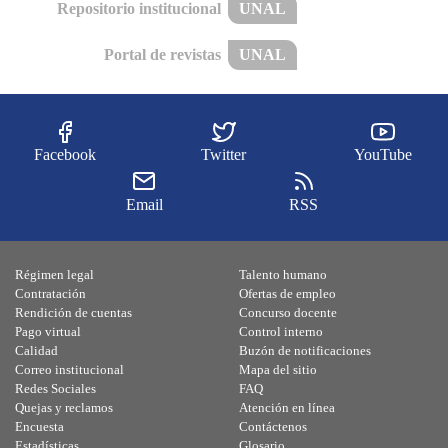
Repositorio institucional
UNAL
Portal de revistas
UNAL
Facebook
Twitter
YouTube
Email
RSS
Régimen legal
Talento humano
Contratación
Ofertas de empleo
Rendición de cuentas
Concurso docente
Pago virtual
Control interno
Calidad
Buzón de notificaciones
Correo institucional
Mapa del sitio
Redes Sociales
FAQ
Quejas y reclamos
Atención en línea
Encuesta
Contáctenos
Estadísticas
Glosario