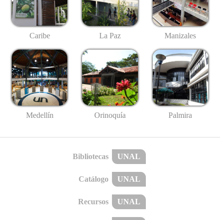
Caribe
La Paz
Manizales
Medellín
Palmira
Orinoquía
Bibliotecas
UNAL
Catálogo
UNAL
Recursos
UNAL