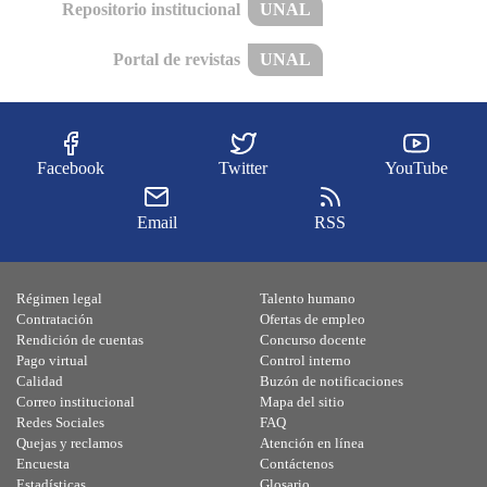
Repositorio institucional
UNAL
Portal de revistas
UNAL
Facebook
Twitter
YouTube
Email
RSS
Régimen legal
Talento humano
Contratación
Ofertas de empleo
Rendición de cuentas
Concurso docente
Pago virtual
Control interno
Calidad
Buzón de notificaciones
Correo institucional
Mapa del sitio
Redes Sociales
FAQ
Quejas y reclamos
Atención en línea
Encuesta
Contáctenos
Estadísticas
Glosario