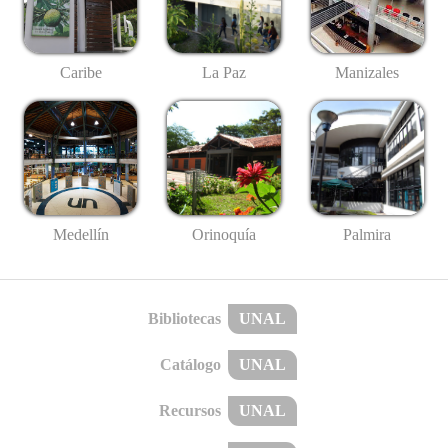
Caribe
La Paz
Manizales
Medellín
Palmira
Orinoquía
Bibliotecas
UNAL
Catálogo
UNAL
Recursos
UNAL