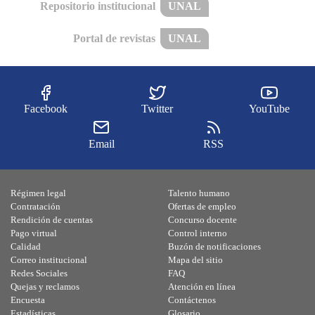
Repositorio institucional
UNAL
Portal de revistas
UNAL
Facebook
Twitter
YouTube
Email
RSS
Régimen legal
Talento humano
Contratación
Ofertas de empleo
Rendición de cuentas
Concurso docente
Pago virtual
Control interno
Calidad
Buzón de notificaciones
Correo institucional
Mapa del sitio
Redes Sociales
FAQ
Quejas y reclamos
Atención en línea
Encuesta
Contáctenos
Estadísticas
Glosario