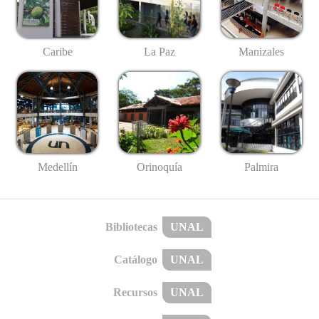
Caribe
La Paz
Manizales
Medellín
Palmira
Orinoquía
Bibliotecas
UNAL
Catálogo
UNAL
Recursos
UNAL