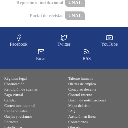
Repositorio institucional
UNAL
Portal de revistas
UNAL
Facebook
Twitter
YouTube
Email
RSS
Régimen legal
Talento humano
Contratación
Ofertas de empleo
Rendición de cuentas
Concurso docente
Pago virtual
Control interno
Calidad
Buzón de notificaciones
Correo institucional
Mapa del sitio
Redes Sociales
FAQ
Quejas y reclamos
Atención en línea
Encuesta
Contáctenos
Estadísticas
Glosario