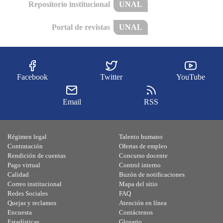
Repositorio institucional
UNAL
Portal de revistas
UNAL
Facebook
Twitter
YouTube
Email
RSS
Régimen legal
Talento humano
Contratación
Ofertas de empleo
Rendición de cuentas
Concurso docente
Pago virtual
Control interno
Calidad
Buzón de notificaciones
Correo institucional
Mapa del sitio
Redes Sociales
FAQ
Quejas y reclamos
Atención en línea
Encuesta
Contáctenos
Estadísticas
Glosario