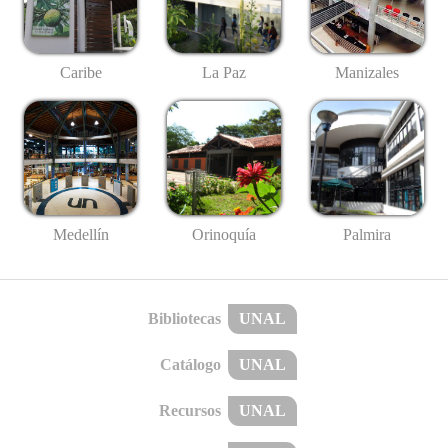
Caribe
La Paz
Manizales
Medellín
Palmira
Orinoquía
Bibliotecas
UNAL
Catálogo
UNAL
Recursos
UNAL