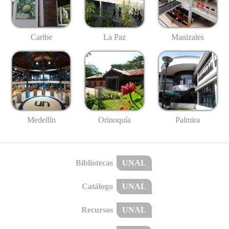
Caribe
La Paz
Manizales
Medellín
Palmira
Orinoquía
Bibliotecas
UNAL
Catálogo
UNAL
Recursos
UNAL