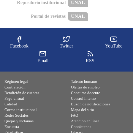
Repositorio institucional
UNAL
Portal de revistas
UNAL
Facebook
Twitter
YouTube
Email
RSS
Régimen legal
Talento humano
Contratación
Ofertas de empleo
Rendición de cuentas
Concurso docente
Pago virtual
Control interno
Calidad
Buzón de notificaciones
Correo institucional
Mapa del sitio
Redes Sociales
FAQ
Quejas y reclamos
Atención en línea
Encuesta
Contáctenos
Estadísticas
Glosario