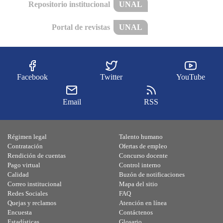
Repositorio institucional
UNAL
Portal de revistas
UNAL
Facebook
Twitter
YouTube
Email
RSS
Régimen legal
Talento humano
Contratación
Ofertas de empleo
Rendición de cuentas
Concurso docente
Pago virtual
Control interno
Calidad
Buzón de notificaciones
Correo institucional
Mapa del sitio
Redes Sociales
FAQ
Quejas y reclamos
Atención en línea
Encuesta
Contáctenos
Estadísticas
Glosario