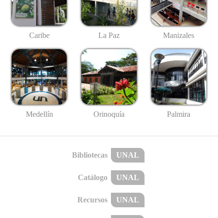
Caribe
La Paz
Manizales
Medellín
Palmira
Orinoquía
Bibliotecas
UNAL
Catálogo
UNAL
Recursos
UNAL