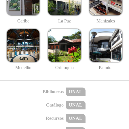
Caribe
La Paz
Manizales
Medellín
Palmira
Orinoquía
Bibliotecas
UNAL
Catálogo
UNAL
Recursos
UNAL