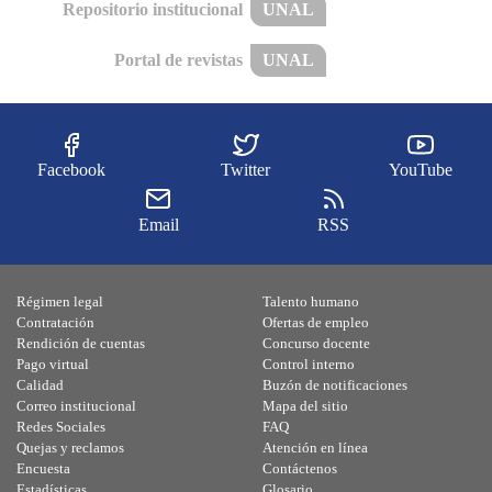
Repositorio institucional
UNAL
Portal de revistas
UNAL
Facebook
Twitter
YouTube
Email
RSS
Régimen legal
Talento humano
Contratación
Ofertas de empleo
Rendición de cuentas
Concurso docente
Pago virtual
Control interno
Calidad
Buzón de notificaciones
Correo institucional
Mapa del sitio
Redes Sociales
FAQ
Quejas y reclamos
Atención en línea
Encuesta
Contáctenos
Estadísticas
Glosario