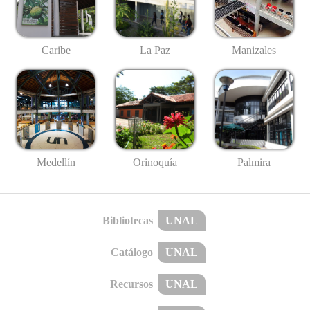
Caribe
La Paz
Manizales
Medellín
Palmira
Orinoquía
Bibliotecas
UNAL
Catálogo
UNAL
Recursos
UNAL