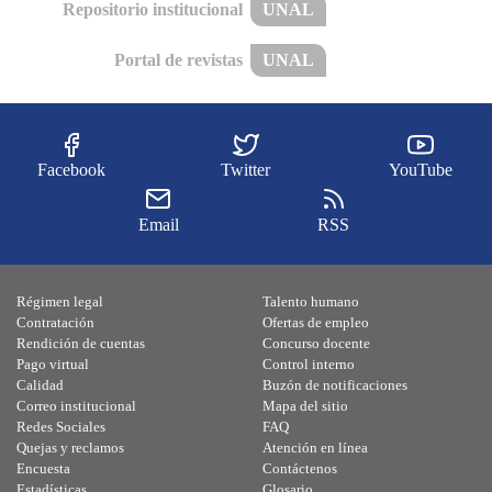
Repositorio institucional
UNAL
Portal de revistas
UNAL
Facebook
Twitter
YouTube
Email
RSS
Régimen legal
Talento humano
Contratación
Ofertas de empleo
Rendición de cuentas
Concurso docente
Pago virtual
Control interno
Calidad
Buzón de notificaciones
Correo institucional
Mapa del sitio
Redes Sociales
FAQ
Quejas y reclamos
Atención en línea
Encuesta
Contáctenos
Estadísticas
Glosario