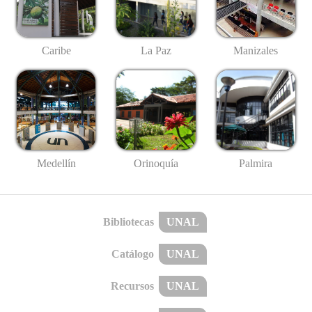
Caribe
La Paz
Manizales
Medellín
Palmira
Orinoquía
Bibliotecas
UNAL
Catálogo
UNAL
Recursos
UNAL