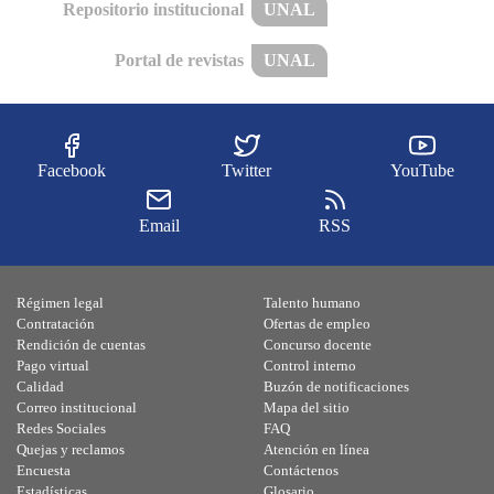
Repositorio institucional
UNAL
Portal de revistas
UNAL
Facebook
Twitter
YouTube
Email
RSS
Régimen legal
Talento humano
Contratación
Ofertas de empleo
Rendición de cuentas
Concurso docente
Pago virtual
Control interno
Calidad
Buzón de notificaciones
Correo institucional
Mapa del sitio
Redes Sociales
FAQ
Quejas y reclamos
Atención en línea
Encuesta
Contáctenos
Estadísticas
Glosario