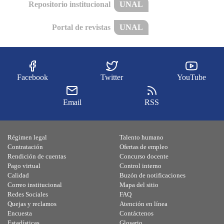
Repositorio institucional
UNAL
Portal de revistas
UNAL
Facebook
Twitter
YouTube
Email
RSS
Régimen legal
Talento humano
Contratación
Ofertas de empleo
Rendición de cuentas
Concurso docente
Pago virtual
Control interno
Calidad
Buzón de notificaciones
Correo institucional
Mapa del sitio
Redes Sociales
FAQ
Quejas y reclamos
Atención en línea
Encuesta
Contáctenos
Estadísticas
Glosario