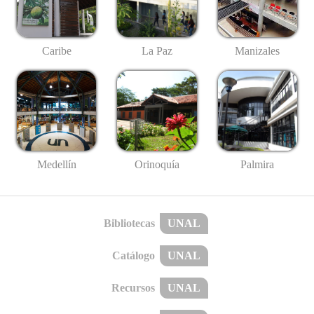
Caribe
La Paz
Manizales
Medellín
Palmira
Orinoquía
Bibliotecas
UNAL
Catálogo
UNAL
Recursos
UNAL