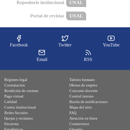
Repositorio institucional
UNAL
Portal de revistas
UNAL
Facebook
Twitter
YouTube
Email
RSS
Régimen legal
Talento humano
Contratación
Ofertas de empleo
Rendición de cuentas
Concurso docente
Pago virtual
Control interno
Calidad
Buzón de notificaciones
Correo institucional
Mapa del sitio
Redes Sociales
FAQ
Quejas y reclamos
Atención en línea
Encuesta
Contáctenos
Estadísticas
Glosario