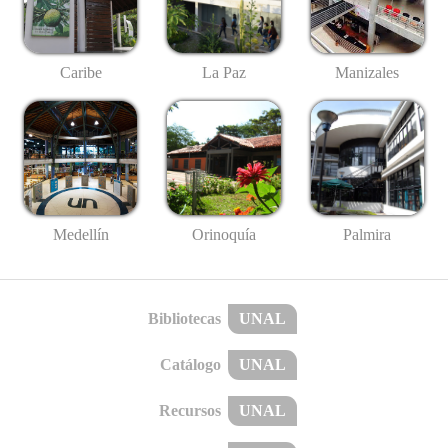
Caribe
La Paz
Manizales
Medellín
Palmira
Orinoquía
Bibliotecas
UNAL
Catálogo
UNAL
Recursos
UNAL