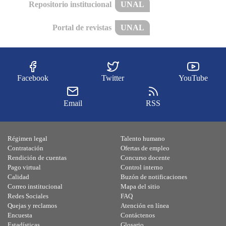
Repositorio institucional
UNAL
Portal de revistas
UNAL
Facebook
Twitter
YouTube
Email
RSS
Régimen legal
Talento humano
Contratación
Ofertas de empleo
Rendición de cuentas
Concurso docente
Pago virtual
Control interno
Calidad
Buzón de notificaciones
Correo institucional
Mapa del sitio
Redes Sociales
FAQ
Quejas y reclamos
Atención en línea
Encuesta
Contáctenos
Estadísticas
Glosario