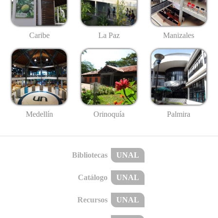
Caribe
La Paz
Manizales
Medellín
Palmira
Orinoquía
Bibliotecas
UNAL
Catálogo
UNAL
Recursos
UNAL