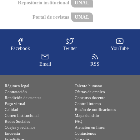
Repositorio institucional
UNAL
Portal de revistas
UNAL
Facebook
Twitter
YouTube
Email
RSS
Régimen legal
Talento humano
Contratación
Ofertas de empleo
Rendición de cuentas
Concurso docente
Pago virtual
Control interno
Calidad
Buzón de notificaciones
Correo institucional
Mapa del sitio
Redes Sociales
FAQ
Quejas y reclamos
Atención en línea
Encuesta
Contáctenos
Estadísticas
Glosario