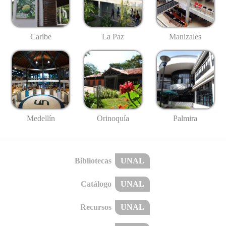
Caribe
La Paz
Manizales
Medellín
Palmira
Orinoquía
Bibliotecas
UNAL
Catálogo
UNAL
Recursos
UNAL