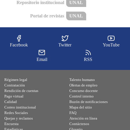
Repositorio institucional
UNAL
Portal de revistas
UNAL
Facebook
Twitter
YouTube
Email
RSS
Régimen legal
Talento humano
Contratación
Ofertas de empleo
Rendición de cuentas
Concurso docente
Pago virtual
Control interno
Calidad
Buzón de notificaciones
Correo institucional
Mapa del sitio
Redes Sociales
FAQ
Quejas y reclamos
Atención en línea
Encuesta
Contáctenos
Estadísticas
Glosario