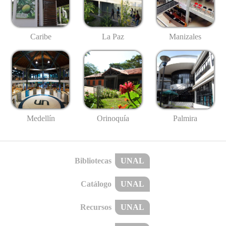
Caribe
La Paz
Manizales
Medellín
Palmira
Orinoquía
Bibliotecas
UNAL
Catálogo
UNAL
Recursos
UNAL