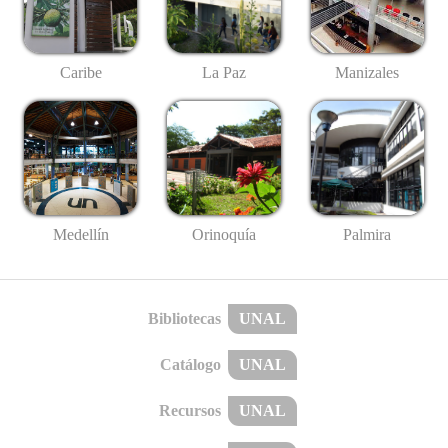
Caribe
La Paz
Manizales
Medellín
Palmira
Orinoquía
Bibliotecas
UNAL
Catálogo
UNAL
Recursos
UNAL