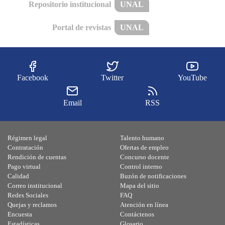
Repositorio institucional
UNAL
Portal de revistas
UNAL
Facebook
Twitter
YouTube
Email
RSS
Régimen legal
Talento humano
Contratación
Ofertas de empleo
Rendición de cuentas
Concurso docente
Pago virtual
Control interno
Calidad
Buzón de notificaciones
Correo institucional
Mapa del sitio
Redes Sociales
FAQ
Quejas y reclamos
Atención en línea
Encuesta
Contáctenos
Estadísticas
Glosario