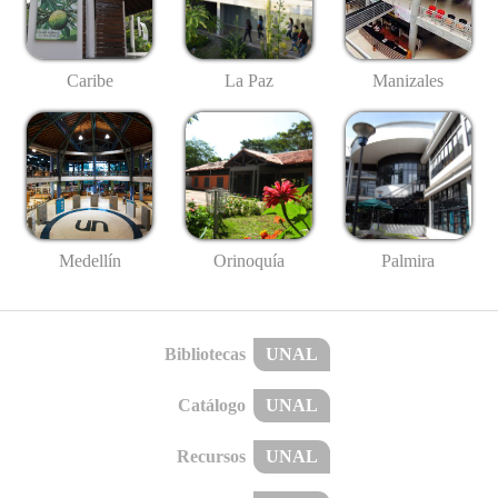
Caribe
La Paz
Manizales
Medellín
Palmira
Orinoquía
Bibliotecas
UNAL
Catálogo
UNAL
Recursos
UNAL