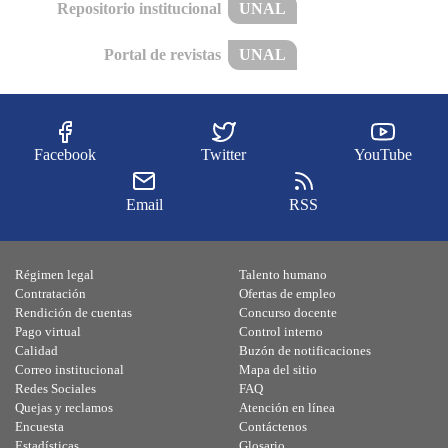
Repositorio institucional
UNAL
Portal de revistas
UNAL
Facebook
Twitter
YouTube
Email
RSS
Régimen legal
Talento humano
Contratación
Ofertas de empleo
Rendición de cuentas
Concurso docente
Pago virtual
Control interno
Calidad
Buzón de notificaciones
Correo institucional
Mapa del sitio
Redes Sociales
FAQ
Quejas y reclamos
Atención en línea
Encuesta
Contáctenos
Estadísticas
Glosario