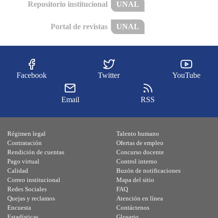
Repositorio institucional
UNAL
Portal de revistas
UNAL
Facebook
Twitter
YouTube
Email
RSS
Régimen legal
Talento humano
Contratación
Ofertas de empleo
Rendición de cuentas
Concurso docente
Pago virtual
Control interno
Calidad
Buzón de notificaciones
Correo institucional
Mapa del sitio
Redes Sociales
FAQ
Quejas y reclamos
Atención en línea
Encuesta
Contáctenos
Estadísticas
Glosario