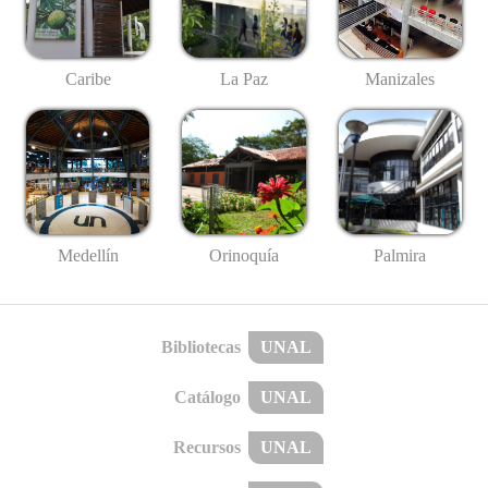
Caribe
La Paz
Manizales
Medellín
Palmira
Orinoquía
Bibliotecas
UNAL
Catálogo
UNAL
Recursos
UNAL