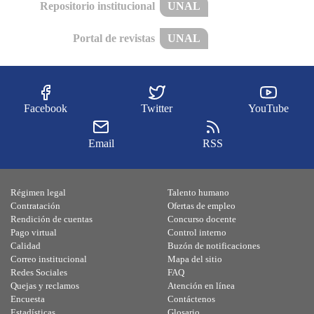
Repositorio institucional
UNAL
Portal de revistas
UNAL
Facebook
Twitter
YouTube
Email
RSS
Régimen legal
Talento humano
Contratación
Ofertas de empleo
Rendición de cuentas
Concurso docente
Pago virtual
Control interno
Calidad
Buzón de notificaciones
Correo institucional
Mapa del sitio
Redes Sociales
FAQ
Quejas y reclamos
Atención en línea
Encuesta
Contáctenos
Estadísticas
Glosario