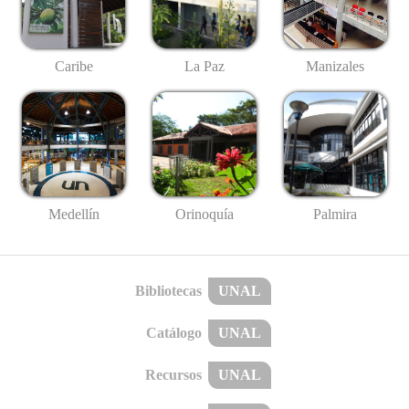
Caribe
La Paz
Manizales
Medellín
Palmira
Orinoquía
Bibliotecas
UNAL
Catálogo
UNAL
Recursos
UNAL