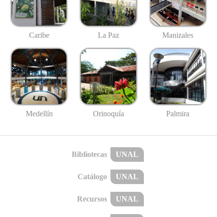
Caribe
La Paz
Manizales
Medellín
Palmira
Orinoquía
Bibliotecas
UNAL
Catálogo
UNAL
Recursos
UNAL