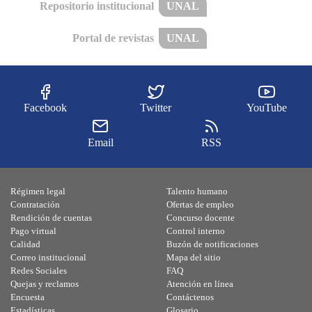
Repositorio institucional
UNAL
Portal de revistas
UNAL
Facebook
Twitter
YouTube
Email
RSS
Régimen legal
Talento humano
Contratación
Ofertas de empleo
Rendición de cuentas
Concurso docente
Pago virtual
Control interno
Calidad
Buzón de notificaciones
Correo institucional
Mapa del sitio
Redes Sociales
FAQ
Quejas y reclamos
Atención en línea
Encuesta
Contáctenos
Estadísticas
Glosario