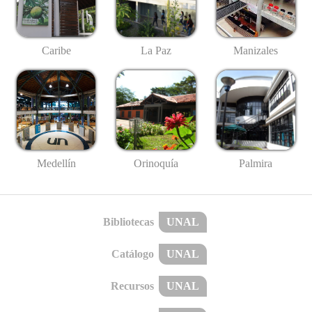
Caribe
La Paz
Manizales
Medellín
Palmira
Orinoquía
Bibliotecas
UNAL
Catálogo
UNAL
Recursos
UNAL