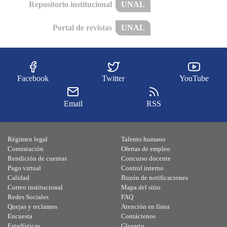
Repositorio institucional
UNAL
Portal de revistas
UNAL
Facebook
Twitter
YouTube
Email
RSS
Régimen legal
Talento humano
Contratación
Ofertas de empleo
Rendición de cuentas
Concurso docente
Pago virtual
Control interno
Calidad
Buzón de notificaciones
Correo institucional
Mapa del sitio
Redes Sociales
FAQ
Quejas y reclamos
Atención en línea
Encuesta
Contáctenos
Estadísticas
Glosario