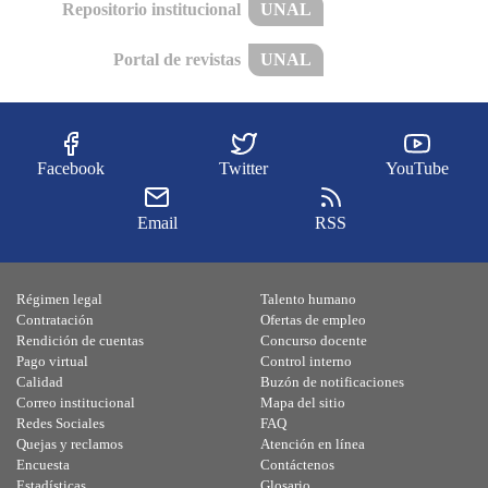
Repositorio institucional
UNAL
Portal de revistas
UNAL
Facebook
Twitter
YouTube
Email
RSS
Régimen legal
Talento humano
Contratación
Ofertas de empleo
Rendición de cuentas
Concurso docente
Pago virtual
Control interno
Calidad
Buzón de notificaciones
Correo institucional
Mapa del sitio
Redes Sociales
FAQ
Quejas y reclamos
Atención en línea
Encuesta
Contáctenos
Estadísticas
Glosario