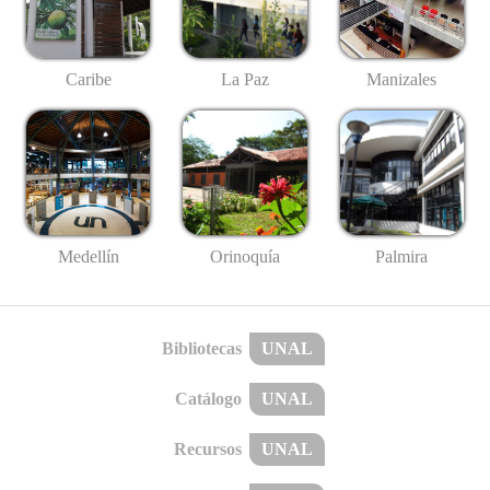
Caribe
La Paz
Manizales
Medellín
Palmira
Orinoquía
Bibliotecas
UNAL
Catálogo
UNAL
Recursos
UNAL