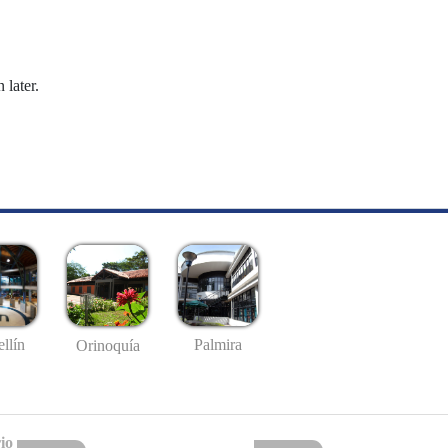
 later.
llín
Palmira
Orinoquía
io