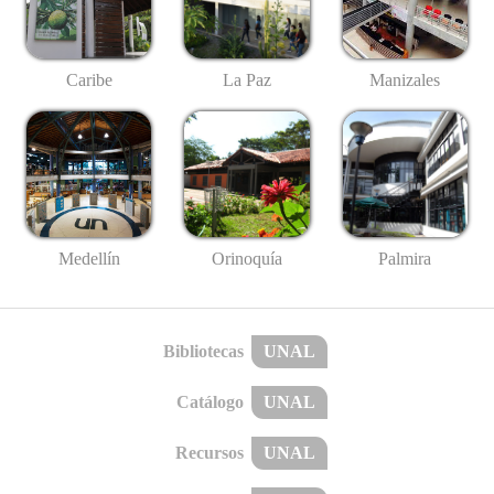
Caribe
La Paz
Manizales
Medellín
Palmira
Orinoquía
Bibliotecas
UNAL
Catálogo
UNAL
Recursos
UNAL