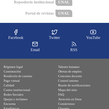
Repositorio institucional
UNAL
Portal de revistas
UNAL
Facebook
Twitter
YouTube
Email
RSS
Régimen legal
Talento humano
Contratación
Ofertas de empleo
Rendición de cuentas
Concurso docente
Pago virtual
Control interno
Calidad
Buzón de notificaciones
Correo institucional
Mapa del sitio
Redes Sociales
FAQ
Quejas y reclamos
Atención en línea
Encuesta
Contáctenos
Estadísticas
Glosario