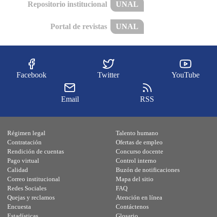
Repositorio institucional
UNAL
Portal de revistas
UNAL
Facebook
Twitter
YouTube
Email
RSS
Régimen legal
Talento humano
Contratación
Ofertas de empleo
Rendición de cuentas
Concurso docente
Pago virtual
Control interno
Calidad
Buzón de notificaciones
Correo institucional
Mapa del sitio
Redes Sociales
FAQ
Quejas y reclamos
Atención en línea
Encuesta
Contáctenos
Estadísticas
Glosario