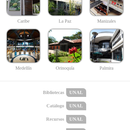
Caribe
La Paz
Manizales
Medellín
Palmira
Orinoquía
Bibliotecas
UNAL
Catálogo
UNAL
Recursos
UNAL