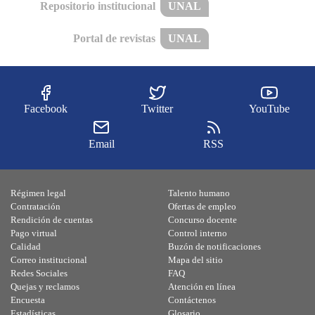
Repositorio institucional
UNAL
Portal de revistas
UNAL
Facebook
Twitter
YouTube
Email
RSS
Régimen legal
Talento humano
Contratación
Ofertas de empleo
Rendición de cuentas
Concurso docente
Pago virtual
Control interno
Calidad
Buzón de notificaciones
Correo institucional
Mapa del sitio
Redes Sociales
FAQ
Quejas y reclamos
Atención en línea
Encuesta
Contáctenos
Estadísticas
Glosario