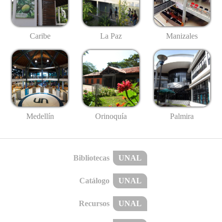
Caribe
La Paz
Manizales
Medellín
Palmira
Orinoquía
Bibliotecas
UNAL
Catálogo
UNAL
Recursos
UNAL