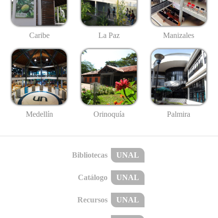
Caribe
La Paz
Manizales
Medellín
Palmira
Orinoquía
Bibliotecas
UNAL
Catálogo
UNAL
Recursos
UNAL