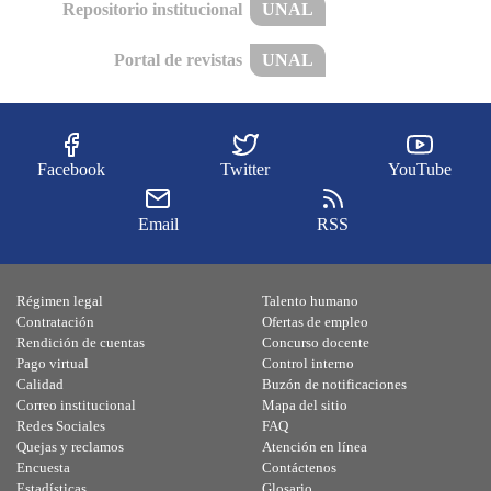
Repositorio institucional
UNAL
Portal de revistas
UNAL
Facebook
Twitter
YouTube
Email
RSS
Régimen legal
Talento humano
Contratación
Ofertas de empleo
Rendición de cuentas
Concurso docente
Pago virtual
Control interno
Calidad
Buzón de notificaciones
Correo institucional
Mapa del sitio
Redes Sociales
FAQ
Quejas y reclamos
Atención en línea
Encuesta
Contáctenos
Estadísticas
Glosario