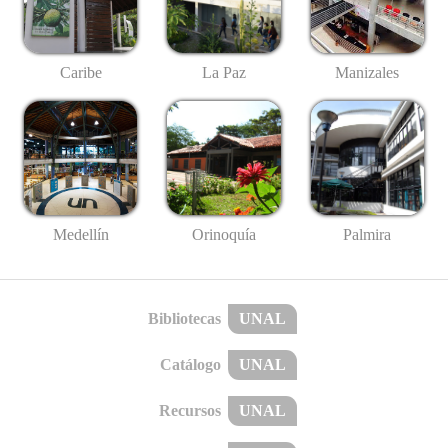
Caribe
La Paz
Manizales
Medellín
Palmira
Orinoquía
Bibliotecas
UNAL
Catálogo
UNAL
Recursos
UNAL