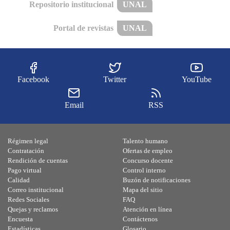
Repositorio institucional
UNAL
Portal de revistas
UNAL
Facebook
Twitter
YouTube
Email
RSS
Régimen legal
Talento humano
Contratación
Ofertas de empleo
Rendición de cuentas
Concurso docente
Pago virtual
Control interno
Calidad
Buzón de notificaciones
Correo institucional
Mapa del sitio
Redes Sociales
FAQ
Quejas y reclamos
Atención en línea
Encuesta
Contáctenos
Estadísticas
Glosario