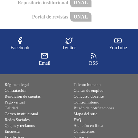
Repositorio institucional
UNAL
Portal de revistas
UNAL
Facebook
Twitter
YouTube
Email
RSS
Régimen legal
Talento humano
Contratación
Ofertas de empleo
Rendición de cuentas
Concurso docente
Pago virtual
Control interno
Calidad
Buzón de notificaciones
Correo institucional
Mapa del sitio
Redes Sociales
FAQ
Quejas y reclamos
Atención en línea
Encuesta
Contáctenos
Estadísticas
Glosario