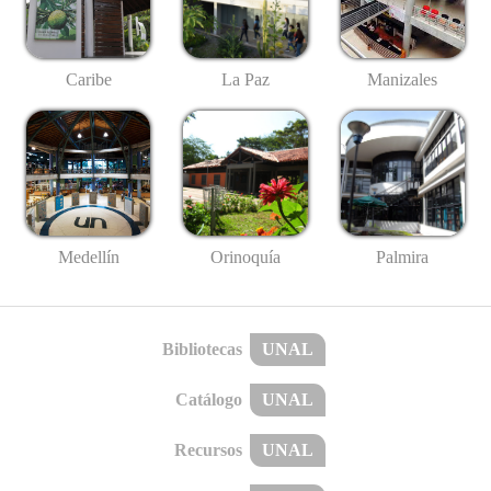
Caribe
La Paz
Manizales
Medellín
Palmira
Orinoquía
Bibliotecas
UNAL
Catálogo
UNAL
Recursos
UNAL