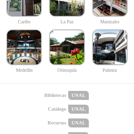
Caribe
La Paz
Manizales
Medellín
Palmira
Orinoquía
Bibliotecas
UNAL
Catálogo
UNAL
Recursos
UNAL