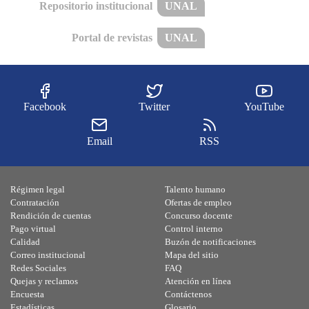
Repositorio institucional
UNAL
Portal de revistas
UNAL
Facebook
Twitter
YouTube
Email
RSS
Régimen legal
Talento humano
Contratación
Ofertas de empleo
Rendición de cuentas
Concurso docente
Pago virtual
Control interno
Calidad
Buzón de notificaciones
Correo institucional
Mapa del sitio
Redes Sociales
FAQ
Quejas y reclamos
Atención en línea
Encuesta
Contáctenos
Estadísticas
Glosario