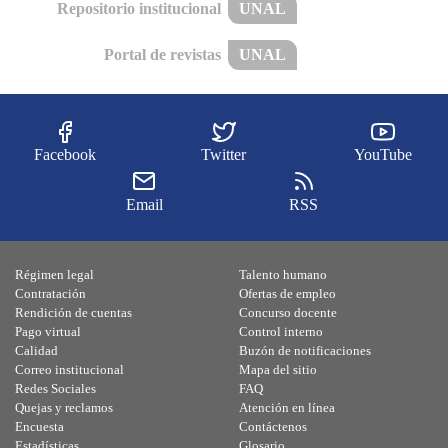
Repositorio institucional
UNAL
Portal de revistas
UNAL
Facebook
Twitter
YouTube
Email
RSS
Régimen legal
Talento humano
Contratación
Ofertas de empleo
Rendición de cuentas
Concurso docente
Pago virtual
Control interno
Calidad
Buzón de notificaciones
Correo institucional
Mapa del sitio
Redes Sociales
FAQ
Quejas y reclamos
Atención en línea
Encuesta
Contáctenos
Estadísticas
Glosario