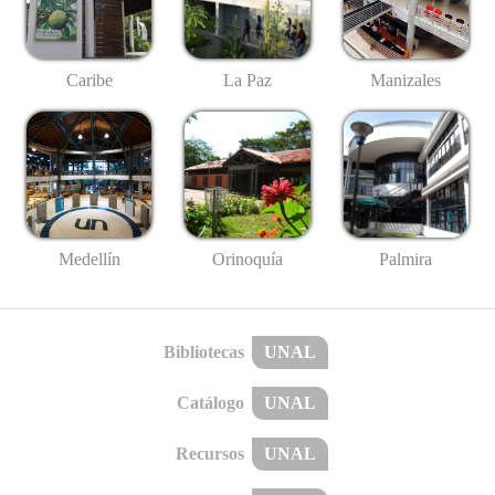
Caribe
La Paz
Manizales
Medellín
Palmira
Orinoquía
Bibliotecas
UNAL
Catálogo
UNAL
Recursos
UNAL